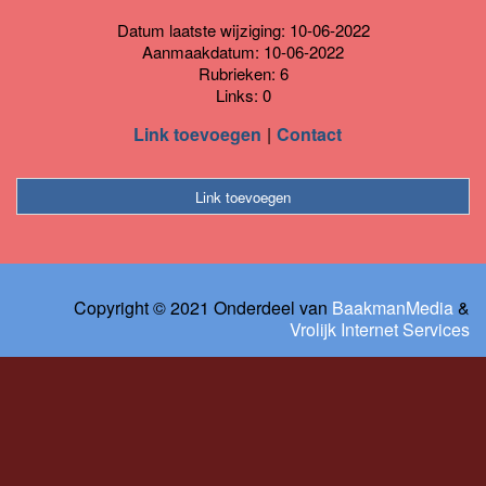
Datum laatste wijziging: 10-06-2022
Aanmaakdatum: 10-06-2022
Rubrieken: 6
Links: 0
Link toevoegen
Contact
Link toevoegen
Copyright © 2021 Onderdeel van
BaakmanMedia
&
Vrolijk Internet Services